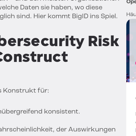
Ope
 welche Daten sie haben, wo diese
Häu
lich sind. Hier kommt BigID ins Spiel.
bersecurity Risk
onstruct
s Konstrukt für:
mübergreifend konsistent.
ahrscheinlichkeit, der Auswirkungen