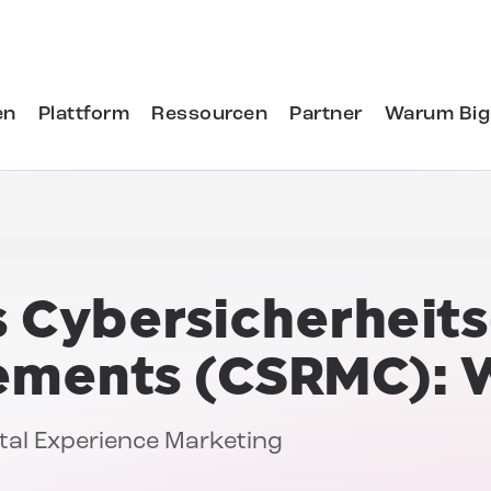
en
Plattform
Ressourcen
Partner
Warum Big
 Cybersicherheits
ements (CSRMC):
W
gital Experience Marketing