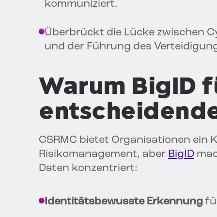
kommuniziert.
Überbrückt die Lücke zwischen 
und der Führung des Verteidigun
Warum BigID f
entscheidende
CSRMC bietet Organisationen ein K
Risikomanagement, aber
BigID
mach
Daten konzentriert:
Identitätsbewusste Erkennung
fü