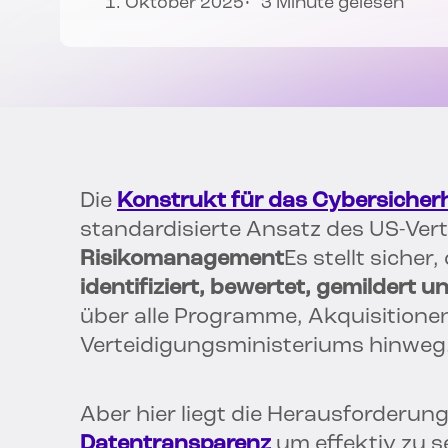
1. Oktober 2025
3 Minute gelesen
Die
Konstrukt für das Cybersiche
standardisierte Ansatz des US-Ver
Risikomanagement
Es stellt sicher
identifiziert, bewertet, gemildert 
über alle Programme, Akquisition
Verteidigungsministeriums hinweg
Aber hier liegt die Herausforderu
Datentransparenz
um effektiv zu s