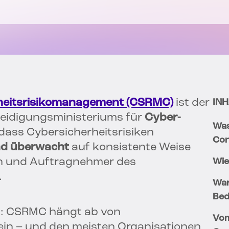
rheitsrisikomanagement (CSRMC)
ist der
INH
teidigungsministeriums für
Cyber-
Was
, dass Cybersicherheitsrisiken
Con
und überwacht
auf konsistente Weise
en und Auftragnehmer des
Wie
.
War
Bed
ng: CSRMC hängt ab von
Vom
ein – und den meisten Organisationen