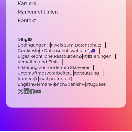
Karriere
Markenrichtlinien
Kontakt
©BigID
Bedingungen
Hinweis zum Datenschutz
Cookies
Ihre Datenschutzwahlen
BigID Rechtliche Ressourcen
Zertifizierungen
Verhalten und Ethik
Erklärung zur modernen Sklaverei
Unterauftragsverarbeiter
Unterstützung
Karriere
[email protected]
English
German
French
Spanish
Portuguese