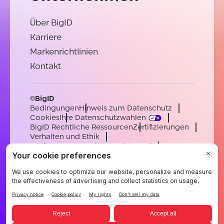
Über BigID
Karriere
Markenrichtlinien
Kontakt
©BigID
Bedingungen
Hinweis zum Datenschutz
Cookies
Ihre Datenschutzwahlen
BigID Rechtliche Ressourcen
Zertifizierungen
Verhalten und Ethik
Erklärung zur modernen Sklaverei
Unterauftragsverarbeiter
Unterstützung
Karriere
[email protected]
English
German
French
Spanish
Portuguese