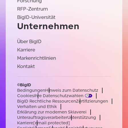
Forschung
RFP-Zentrum
BigID-Universität
Unternehmen
Über BigID
Karriere
Markenrichtlinien
Kontakt
©BigID
Bedingungen
Hinweis zum Datenschutz
Cookies
Ihre Datenschutzwahlen
BigID Rechtliche Ressourcen
Zertifizierungen
Verhalten und Ethik
Erklärung zur modernen Sklaverei
Unterauftragsverarbeiter
Unterstützung
Karriere
[email protected]