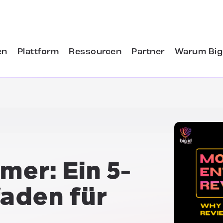
en
Plattform
Ressourcen
Partner
Warum Big
ümer:
Ein 5-
faden für