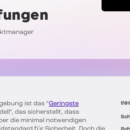
fungen
duktmanager
gebung ist das “
Geringste
INH
ll“, das sicherstellt, dass
Sch
ber die minimal notwendigen
oldstandard für Sicherheit. Doch die
Sch