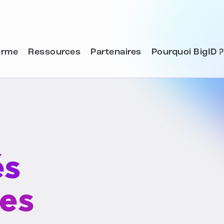
orme
Ressources
Partenaires
Pourquoi BigID ?
és
es