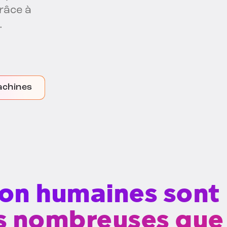
grâce à
.
machines
non humaines sont
s nombreuses que