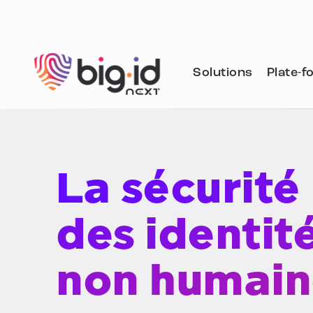
Skip to content
Solutions
Plate-f
La sécurité
des identit
non humain