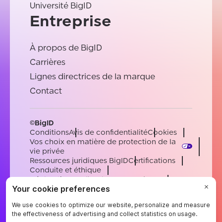
Université BigID
Entreprise
À propos de BigID
Carrières
Lignes directrices de la marque
Contact
©BigID
Conditions
Avis de confidentialité
Cookies
Vos choix en matière de protection de la
vie privée
Ressources juridiques BigID
Certifications
Conduite et éthique
Déclaration sur l'esclavage moderne
Sous-processeurs
Soutien
Carrières
[email protected]
English
German
French
Spanish
Portuguese