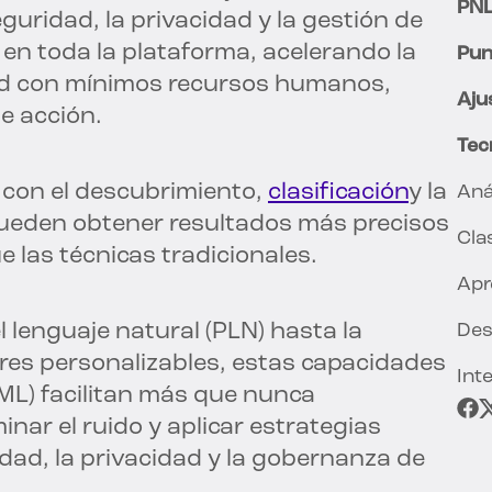
PN
guridad, la privacidad y la gestión de
A en toda la plataforma, acelerando la
Pun
lidad con mínimos recursos humanos,
Aju
e acción.
Tec
 con el descubrimiento,
clasificación
y la
Aná
 pueden obtener resultados más precisos
Cla
las técnicas tradicionales.
Apr
lenguaje natural (PLN) hasta la
Des
ores personalizables, estas capacidades
Int
ML) facilitan más que nunca
nar el ruido y aplicar estrategias
idad, la privacidad y la gobernanza de