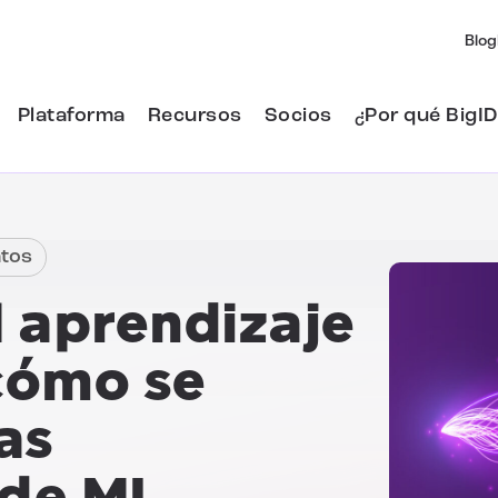
Blog
Plataforma
Recursos
Socios
¿Por qué BigID
atos
l aprendizaje
cómo se
as
 de ML