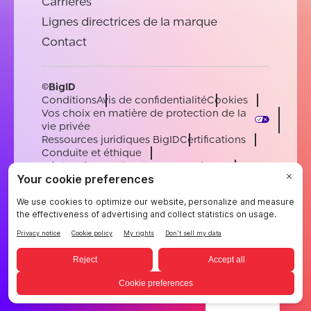
Carrières
Lignes directrices de la marque
Contact
©BigID
Conditions
Avis de confidentialité
Cookies
Vos choix en matière de protection de la
vie privée
Ressources juridiques BigID
Certifications
Conduite et éthique
Déclaration sur l'esclavage moderne
Sous-processeurs
Soutien
Carrières
[email protected]
English
German
French
Spanish
Portuguese
French