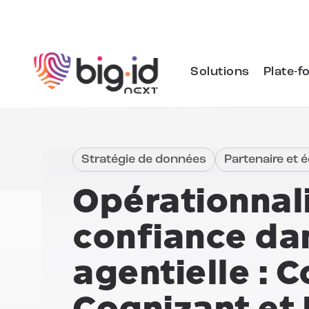
Skip to content
Solutions
Plate-f
Stratégie de données
Partenaire et
Opérationnali
confiance dan
agentielle :
C
Cognizant et 