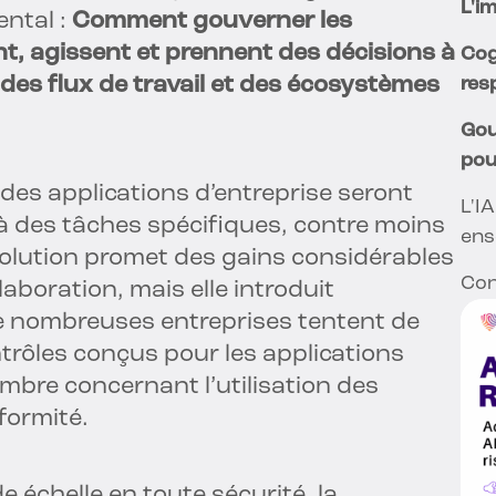
L'i
ental :
Comment gouverner les
, agissent et prennent des décisions à
Cog
des flux de travail et des écosystèmes
res
Gou
pour
 % des applications d’entreprise seront
L'I
 à des tâches spécifiques, contre moins
ens
volution promet des gains considérables
Con
laboration, mais elle introduit
 nombreuses entreprises tentent de
ntrôles conçus pour les applications
ombre concernant l’utilisation des
formité.
e échelle en toute sécurité, la