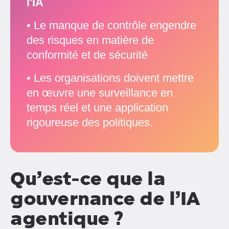
l'IA
• Le manque de contrôle engendre
des risques en matière de
conformité et de sécurité
• Les organisations doivent mettre
en œuvre une surveillance en
temps réel et une application
rigoureuse des politiques.
Qu’est-ce que la
gouvernance de l’IA
agentique ?