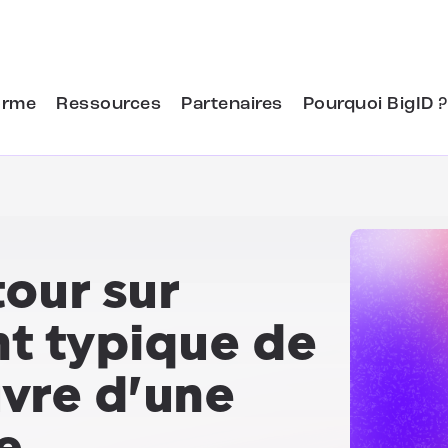
orme
Ressources
Partenaires
Pourquoi BigID ?
tour sur
nt typique de
vre d'une
e