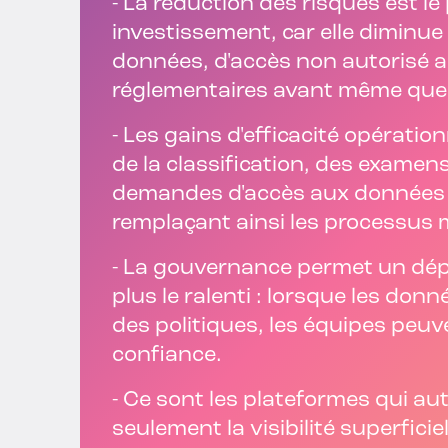
-
La réduction des risques est le 
investissement, car elle diminue 
données, d'accès non autorisé 
réglementaires avant même que 
-
Les gains d'efficacité opératio
de la classification, des examen
demandes d'accès aux données e
remplaçant ainsi les processus 
-
La gouvernance permet un déplo
plus le ralenti : lorsque les don
des politiques, les équipes peu
confiance.
-
Ce sont les plateformes qui au
seulement la visibilité superfici