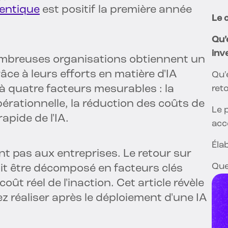
entique
est positif la première année
Le c
Qu’
inv
mbreuses organisations obtiennent un
âce à leurs efforts en matière d'IA
Qu'
à quatre facteurs mesurables : la
ret
opérationnelle, la réduction des coûts de
Le 
apide de l'IA.
acc
Éla
nt pas aux entreprises. Le retour sur
Que
oit être décomposé en facteurs clés
coût réel de l'inaction. Cet article révèle
z réaliser après le déploiement d'une IA