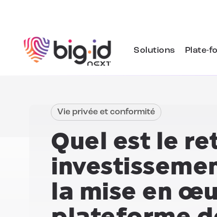
Skip to content
Solutions
Plate-f
Vie privée et conformité
Quel est le re
investisseme
la mise en œu
plateforme d