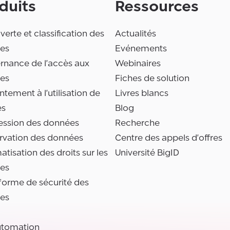
duits
Ressources
erte et classification des
Actualités
es
Evénements
rnance de l'accès aux
Webinaires
es
Fiches de solution
tement à l'utilisation de
Livres blancs
es
Blog
ession des données
Recherche
rvation des données
Centre des appels d'offres
tisation des droits sur les
Université BigID
es
forme de sécurité des
es
utomation