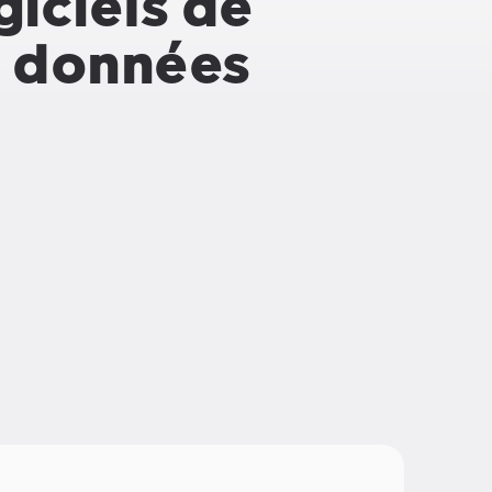
giciels de
s données