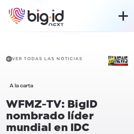
Ir al contenido
VER TODAS LAS NOTICIAS
A la carta
WFMZ-TV: BigID
nombrado líder
mundial en IDC