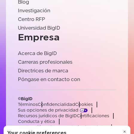
Blog
Investigación
Centro RFP
Universidad BigID
Empresa
Acerca de BigID
Carreras profesionales
Directrices de marca
Póngase en contacto con
©BigID
Términos
Confidencialidad
Cookies
Sus opciones de privacidad
Recursos jurídicos de BigID
Certificaciones
Conducta y ética
Declaración sobre la esclavitud moderna
Subprocesadores
Ayuda