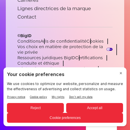
Carrières
Lignes directrices de la marque
Contact
©BigID
Conditions
Avis de confidentialité
Cookies
Vos choix en matière de protection de la
vie privée
Ressources juridiques BigID
Certifications
Conduite et éthique
Déclaration sur l'esclavage moderne
Sous-processeurs
Soutien
Carrières
[email protected]
English
German
French
Spanish
Portuguese
French