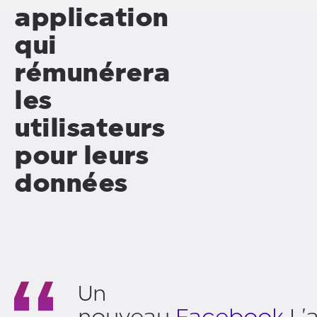
application
qui
rémunérera
les
utilisateurs
pour leurs
données
Un
nouveau
Facebook
L'a