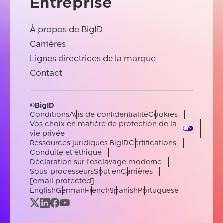
Entreprise
À propos de BigID
Carrières
Lignes directrices de la marque
Contact
©BigID
Conditions
Avis de confidentialité
Cookies
Vos choix en matière de protection de la
vie privée
Ressources juridiques BigID
Certifications
Conduite et éthique
Déclaration sur l'esclavage moderne
Sous-processeurs
Soutien
Carrières
[email protected]
English
German
French
Spanish
Portuguese