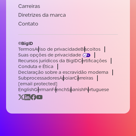
Carreiras
Diretrizes da marca
Contato
©BigID
Termos
Aviso de privacidade
Biscoitos
Suas opções de privacidade
Recursos jurídicos da BigID
Certificações
Conduta e Ética
Declaração sobre a escravidão moderna
Subprocessadores
Apoiar
Carreiras
[email protected]
English
German
French
Spanish
Portuguese