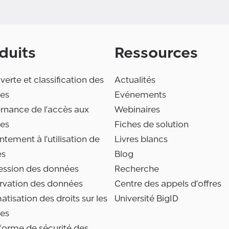
duits
Ressources
erte et classification des
Actualités
es
Evénements
rnance de l'accès aux
Webinaires
es
Fiches de solution
tement à l'utilisation de
Livres blancs
es
Blog
ession des données
Recherche
rvation des données
Centre des appels d'offres
tisation des droits sur les
Université BigID
es
forme de sécurité des