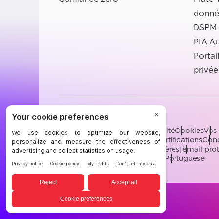
donné
DSPM
PIA A
Portai
privée
©BigID
Conditions
Avis de confidentialité
Cookies
Vos 
Ressources juridiques BigID
Certifications
Cond
Sous-processeurs
Soutien
Carrières
[email pro
English
German
French
Spanish
Portuguese