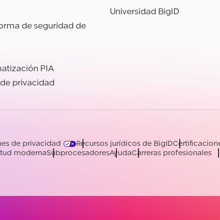
Universidad BigID
forma de seguridad de
atización PIA
 de privacidad
es de privacidad
Recursos jurídicos de BigID
Certificacion
vitud moderna
Subprocesadores
Ayuda
Carreras profesionales