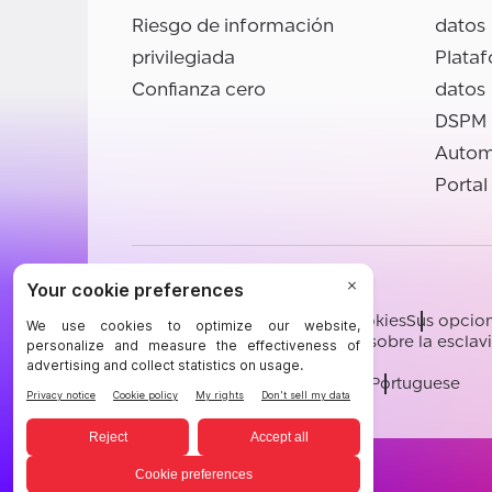
Riesgo de información
datos
privilegiada
Plata
Confianza cero
datos
DSPM
Autom
Portal
©BigID
Términos
Confidencialidad
Cookies
Sus opcion
Conducta y ética
Declaración sobre la escla
[email protected]
English
German
French
Spanish
Portuguese