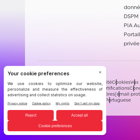
donné
DSPM
PIA A
Portai
privée
©BigID
Conditions
Avis de confidentialité
Cookies
Vos 
Ressources juridiques BigID
Certifications
Cond
Sous-processeurs
Soutien
Carrières
[email pro
English
German
French
Spanish
Portuguese