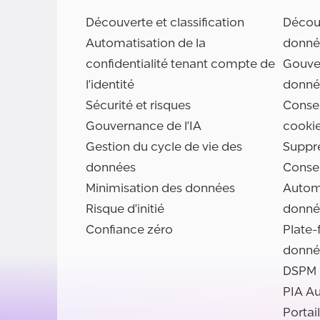
Découverte et classification
Découv
Automatisation de la
donné
confidentialité tenant compte de
Gouve
l'identité
donné
Sécurité et risques
Consen
Gouvernance de l'IA
cooki
Gestion du cycle de vie des
Suppr
données
Conse
Minimisation des données
Automa
Risque d'initié
donné
Confiance zéro
Plate-
donné
DSPM
PIA A
Portai