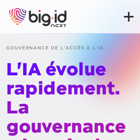
Skip to content
GOUVERNANCE DE L'ACCÈS À L'IA
L'IA évolue
rapidement.
La
gouvernance