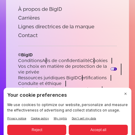
À propos de BigID
Carrières
Lignes directrices de la marque
Contact
©BigID
Conditions
Avis de confidentialité
Cookies
Vos choix en matière de protection de la
vie privée
Ressources juridiques BigID
Certifications
Conduite et éthique
Déclaration sur l'esclavage moderne
Sous-processeurs
Soutien
Carrières
[email protected]
English
German
French
Spanish
Portuguese