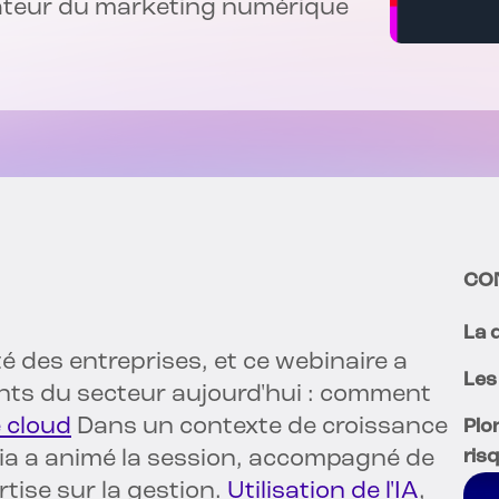
ateur du marketing numérique
CO
La 
é des entreprises, et ce webinaire a
Les
ents du secteur aujourd'hui : comment
e cloud
Dans un contexte de croissance
Plo
bria a animé la session, accompagné de
risq
tise sur la gestion.
Utilisation de l'IA
,