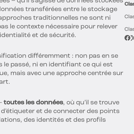
ées – qu'il s'agisse de données stockées
Cla
 données transférées entre le stockage
Cla
 approches traditionnelles ne sont ni
 pas le contexte nécessaire pour relever
Cla
dentialité et de sécurité.
sification différemment : non pas en se
le passé, ni en identifiant ce qui est
ique, mais avec une approche centrée sur
art.
 –
toutes les données
, où qu’il se trouve
 d’étiqueter et de connecter des points
tions, des identités et des profils