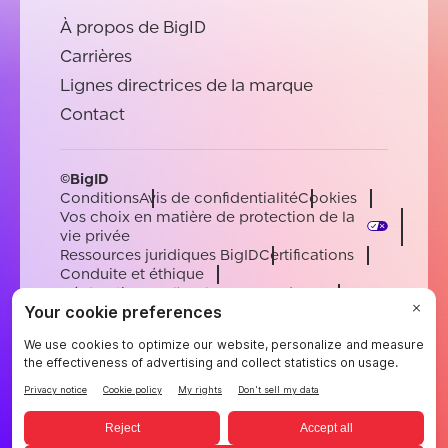
À propos de BigID
Carrières
Lignes directrices de la marque
Contact
©BigID
Conditions
Avis de confidentialité
Cookies
Vos choix en matière de protection de la
vie privée
Ressources juridiques BigID
Certifications
Conduite et éthique
Déclaration sur l'esclavage moderne
Sous-processeurs
Soutien
Carrières
[email protected]
English
German
French
Spanish
Portuguese