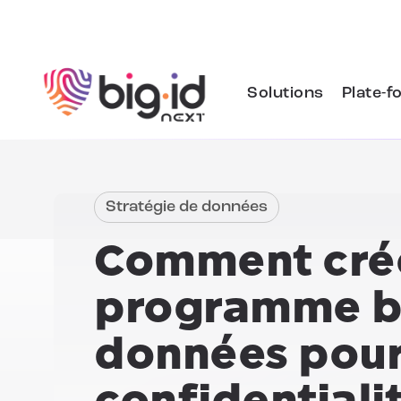
Skip to content
Solutions
Plate-f
Stratégie de données
Comment cré
programme ba
données pou
confidentialit