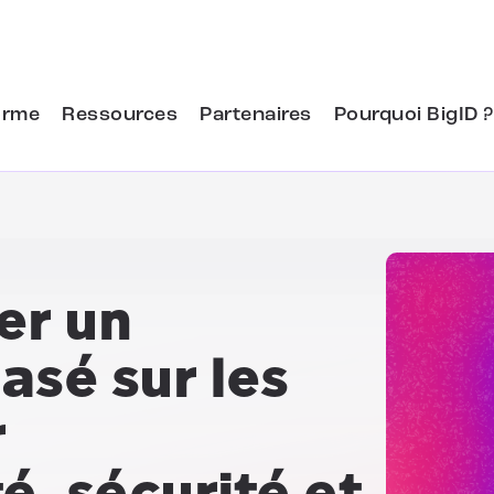
orme
Ressources
Partenaires
Pourquoi BigID ?
er un
sé sur les
r
é, sécurité et