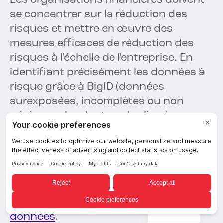
Les organisations financières doivent
se concentrer sur la réduction des
risques et mettre en œuvre des
mesures efficaces de réduction des
risques à l'échelle de l'entreprise. En
identifiant précisément les données à
risque grâce à BigID (données
surexposées, incomplètes ou non
gérées, redondantes, dupliquées,
dérivées ou similaires, violations de
transfert de données, violations
d'autorisations, etc.), elles permettent
à leurs équipes de
lancer des
processus de correction et prendre des
mesures rapides en cas de violation de
French
données
.