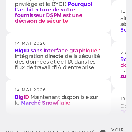
privilège et le BYOK
Pourquoi
l'architecture de votre
1ER
fournisseur DSPM est une
Simp
décision de sécurité
sécu
Scan
14 MAI 2026
BigID sans interface graphique :
5 A
Intégration directe de la sécurité
Redé
des données et de l'IA dans les
don
flux de travail d'IA d'entreprise
natu
sur 
14 MAI 2026
BigID
Maintenant disponible sur
19 
le
Marché Snowflake
Com
gére
stru
29 AVRIL 2026
VOIR T