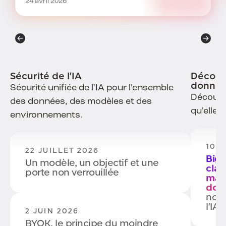
24 avril 2026
Sécurité de l'IA
Découve
donné
Sécurité unifiée de l'IA pour l'ensemble
Découvr
des données, des modèles et des
qu'elles
environnements.
10 A
22 JUILLET 2026
BigI
Un modèle, un objectif et une
clas
porte non verrouillée
mati
donn
nous
l'IA
2 JUIN 2026
BYOK, le principe du moindre