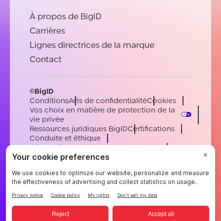
À propos de BigID
Carrières
Lignes directrices de la marque
Contact
©BigID
Conditions
Avis de confidentialité
Cookies
Vos choix en matière de protection de la
vie privée
Ressources juridiques BigID
Certifications
Conduite et éthique
Déclaration sur l'esclavage moderne
Sous-processeurs
Soutien
Carrières
[email protected]
English
German
French
Spanish
Portuguese