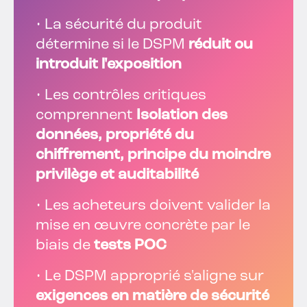
• La sécurité du produit
détermine si le DSPM
réduit ou
introduit l'exposition
• Les contrôles critiques
comprennent
Isolation des
données, propriété du
chiffrement, principe du moindre
privilège et auditabilité
• Les acheteurs doivent valider la
mise en œuvre concrète par le
biais de
tests POC
• Le DSPM approprié s'aligne sur
exigences en matière de sécurité