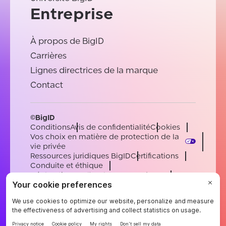
Entreprise
À propos de BigID
Carrières
Lignes directrices de la marque
Contact
©BigID
Conditions
Avis de confidentialité
Cookies
Vos choix en matière de protection de la
vie privée
Ressources juridiques BigID
Certifications
Conduite et éthique
Déclaration sur l'esclavage moderne
Sous-processeurs
Soutien
Carrières
[email protected]
English
German
French
Spanish
Portuguese