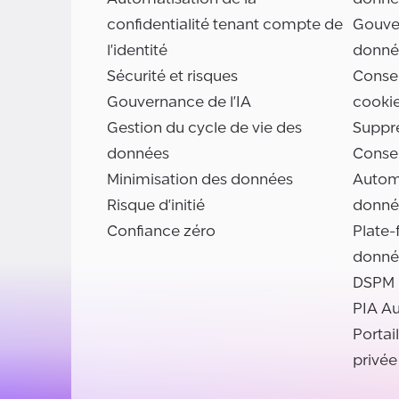
confidentialité tenant compte de
Gouve
l'identité
donné
Sécurité et risques
Consen
Gouvernance de l'IA
cooki
Gestion du cycle de vie des
Suppr
données
Conse
Minimisation des données
Automa
Risque d'initié
donné
Confiance zéro
Plate-
donné
DSPM
PIA A
Portai
privée