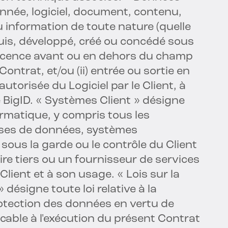
onnée, logiciel, document, contenu,
ou information de toute nature (quelle
quis, développé, créé ou concédé sous
s licence avant ou en dehors du champ
ontrat, et/ou (ii) entrée ou sortie en
 autorisée du Logiciel par le Client, à
té BigID. « Systèmes Client » désigne
ormatique, y compris tous les
bases de données, systèmes
sous la garde ou le contrôle du Client
re tiers ou un fournisseur de services
lient et à son usage. « Lois sur la
désigne toute loi relative à la
protection des données en vertu de
licable à l'exécution du présent Contrat