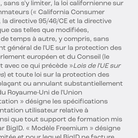
sans s'y limiter, la loi californienne sur
mmateurs (« California Consumer
), la directive 95/46/CE et la directive
e cas telles que modifiées,
de temps à autre, y compris, sans
nt général de l'UE sur la protection des
lement européen et du Conseil (le
t avec ce qui précède »
Lois de l'UE sur
es
) et toute loi sur la protection des
laçant ou annulant substantiellement
 du Royaume-Uni de l'Union
tion » désigne les spécifications
tation utilisateur relative à
, ainsi que tout support de formation mis
par BigID. « Modèle Freemium » désigne
imitée et pour lequel BigID ne facture