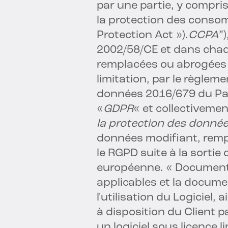
par une partie, y compris, 
la protection des conso
Protection Act »).
CCPA
”
2002/58/CE et dans chaqu
remplacées ou abrogées 
limitation, par le règleme
données 2016/679 du Par
«
GDPR
« et collectivemen
la protection des donné
données modifiant, remp
le RGPD suite à la sortie
européenne. « Documenta
applicables et la documen
l'utilisation du Logiciel
à disposition du Client 
un logiciel sous licence l