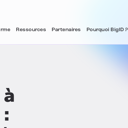
orme
Ressources
Partenaires
Pourquoi BigID ?
 à
 :