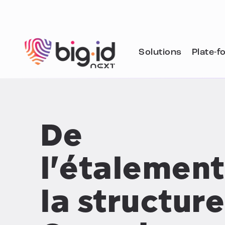
Skip to content
Solutions
Plate-f
De
l'étalement
la structure