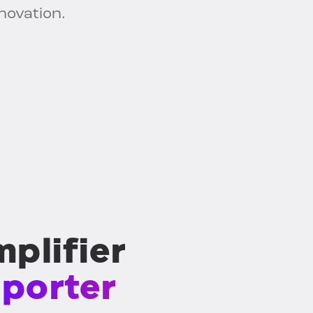
nnovation.
plifier
porter