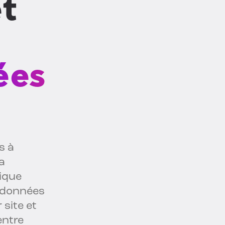
t
ées
s à
la
nique
s données
site et
entre