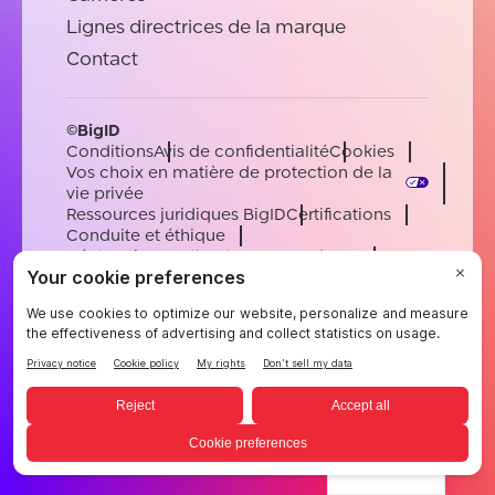
Lignes directrices de la marque
Contact
©BigID
Conditions
Avis de confidentialité
Cookies
Vos choix en matière de protection de la
vie privée
Ressources juridiques BigID
Certifications
Conduite et éthique
Déclaration sur l'esclavage moderne
Sous-processeurs
Soutien
Carrières
[email protected]
English
German
French
Spanish
Portuguese
French