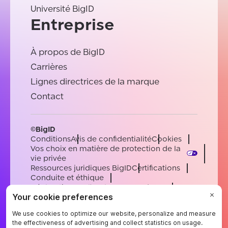
Université BigID
Entreprise
À propos de BigID
Carrières
Lignes directrices de la marque
Contact
©BigID
Conditions
Avis de confidentialité
Cookies
Vos choix en matière de protection de la
vie privée
Ressources juridiques BigID
Certifications
Conduite et éthique
Déclaration sur l'esclavage moderne
Sous-processeurs
Soutien
Carrières
[email protected]
English
German
French
Spanish
Portuguese