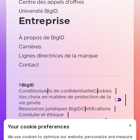
Centre des appels d'offres
Université BigID
Entreprise
À propos de BigID
Carrières
Lignes directrices de la marque
Contact
©BigID
Conditions
Avis de confidentialité
Cookies
Vos choix en matière de protection de la
vie privée
Ressources juridiques BigID
Certifications
Conduite et éthique
Déclaration sur l'esclavage moderne
Sous-processeurs
Soutien
Carrières
[email protected]
English
German
French
Spanish
Portuguese