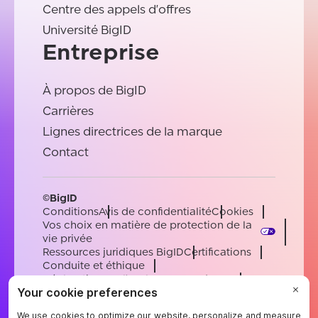
Centre des appels d'offres
Université BigID
Entreprise
À propos de BigID
Carrières
Lignes directrices de la marque
Contact
©BigID
Conditions
Avis de confidentialité
Cookies
Vos choix en matière de protection de la
vie privée
Ressources juridiques BigID
Certifications
Conduite et éthique
Déclaration sur l'esclavage moderne
Sous-processeurs
Soutien
Carrières
[email protected]