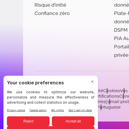
Risque d'initié
donné
Confiance zéro
Plate-
donné
DSPM
PIA A
Portai
privée
©BigID
Conditions
Avis de confidentialité
Cookies
Vos 
Ressources juridiques BigID
Certifications
Cond
Sous-processeurs
Soutien
Carrières
[email pro
English
German
French
Spanish
Portuguese