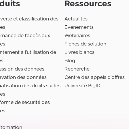
duits
Ressources
erte et classification des
Actualités
es
Evénements
rnance de l'accès aux
Webinaires
es
Fiches de solution
tement à l'utilisation de
Livres blancs
es
Blog
ession des données
Recherche
rvation des données
Centre des appels d'offres
tisation des droits sur les
Université BigID
es
forme de sécurité des
es
utomation