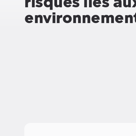
risques liés a
environnement