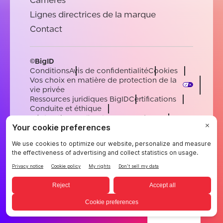
Carrières
Lignes directrices de la marque
Contact
©BigID
Conditions
Avis de confidentialité
Cookies
Vos choix en matière de protection de la
vie privée
Ressources juridiques BigID
Certifications
Conduite et éthique
Déclaration sur l'esclavage moderne
Sous-processeurs
Soutien
Carrières
[email protected]
English
German
French
Spanish
Portuguese
French