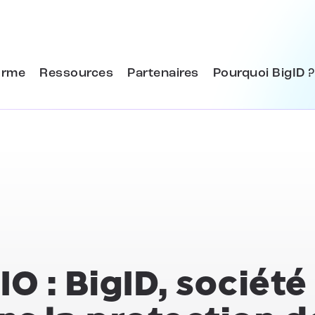
orme
Ressources
Partenaires
Pourquoi BigID ?
O : BigID, société