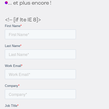
… et plus encore !
<!– [if lte IE 8]>