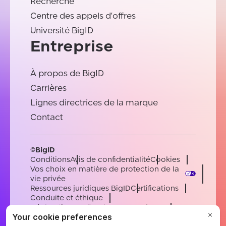
Recherche
Centre des appels d'offres
Université BigID
Entreprise
À propos de BigID
Carrières
Lignes directrices de la marque
Contact
©BigID
Conditions
Avis de confidentialité
Cookies
Vos choix en matière de protection de la
vie privée
Ressources juridiques BigID
Certifications
Conduite et éthique
Déclaration sur l'esclavage moderne
Sous-processeurs
Soutien
Carrières