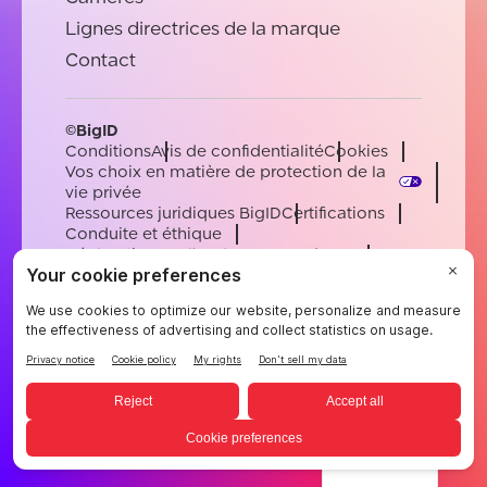
Lignes directrices de la marque
Contact
©BigID
Conditions
Avis de confidentialité
Cookies
Vos choix en matière de protection de la
vie privée
Ressources juridiques BigID
Certifications
Conduite et éthique
Déclaration sur l'esclavage moderne
Sous-processeurs
Soutien
Carrières
[email protected]
English
German
French
Spanish
Portuguese
French