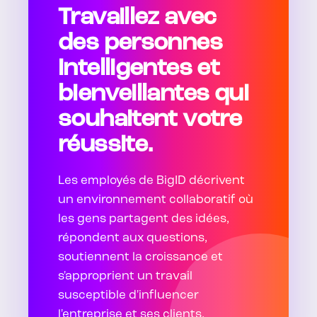
Travaillez avec
des personnes
intelligentes et
bienveillantes qui
souhaitent votre
réussite.
Les employés de BigID décrivent
un environnement collaboratif où
les gens partagent des idées,
répondent aux questions,
soutiennent la croissance et
s'approprient un travail
susceptible d'influencer
l'entreprise et ses clients.