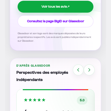
Voir tous les avis
↗
Consultez la page BigID sur Glassdoor
Glassdoor et son logo sont des marques déposées de leurs
propriétaires respectifs. Les avis sont publiés indépendamment
sur Glassdoor.
D'APRÈS GLASSDOOR
Perspectives des employés
indépendants
★
★
★
★
★
★
★
5.0
5.0