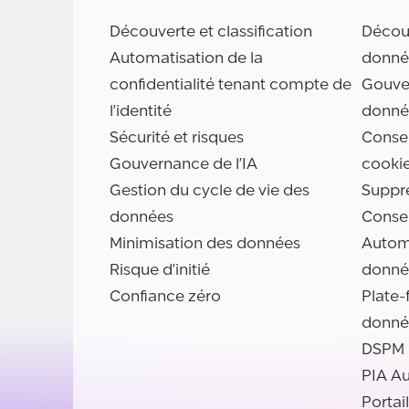
Découverte et classification
Découv
Automatisation de la
donné
confidentialité tenant compte de
Gouve
l'identité
donné
Sécurité et risques
Consen
Gouvernance de l'IA
cooki
Gestion du cycle de vie des
Suppr
données
Conse
Minimisation des données
Automa
Risque d'initié
donné
Confiance zéro
Plate-
donné
DSPM
PIA A
Portai