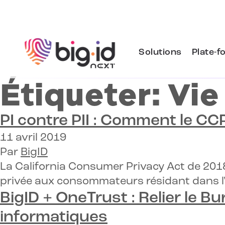
Skip to content
Solutions
Plate-f
Étiqueter:
Vie
PI contre PII :
Comment le CCPA
11 avril 2019
Par
BigID
La California Consumer Privacy Act de 2018 
privée aux consommateurs résidant dans l'
BigID + OneTrust :
Relier le Bu
informatiques