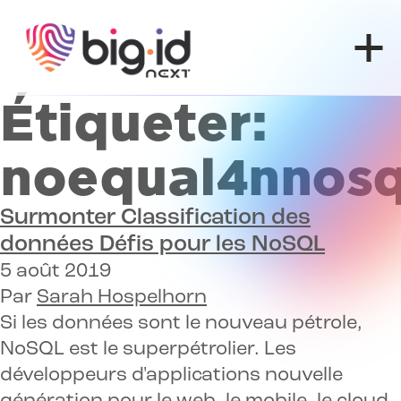
Skip to content
Étiqueter:
noequal4nnosq
Surmonter
Classification des
données
Défis pour les
NoSQL
5 août 2019
Par
Sarah Hospelhorn
Si les données sont le nouveau pétrole,
NoSQL est le superpétrolier. Les
développeurs d'applications nouvelle