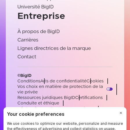
Université BigID
Entreprise
À propos de BigID
Carrières
Lignes directrices de la marque
Contact
©BigID
Conditions
Avis de confidentialité
Cookies
Vos choix en matière de protection de la
vie privée
Ressources juridiques BigID
Certifications
Conduite et éthique
Déclaration sur l'esclavage moderne
Sous-processeurs
Soutien
Carrières
[email protected]
English
German
French
Spanish
Portuguese