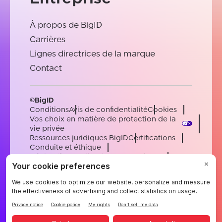
À propos de BigID
Carrières
Lignes directrices de la marque
Contact
©BigID
Conditions
Avis de confidentialité
Cookies
Vos choix en matière de protection de la
vie privée
Ressources juridiques BigID
Certifications
Conduite et éthique
Déclaration sur l'esclavage moderne
Sous-processeurs
Soutien
Carrières
[email protected]
English
German
French
Spanish
Portuguese