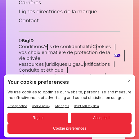
Carrières
Lignes directrices de la marque
Contact
©BigID
Conditions
Avis de confidentialité
Cookies
Vos choix en matière de protection de la
vie privée
Ressources juridiques BigID
Certifications
Conduite et éthique
Déclaration sur l'esclavage moderne
Sous-processeurs
Soutien
Carrières
[email protected]
English
German
French
Spanish
Portuguese
French